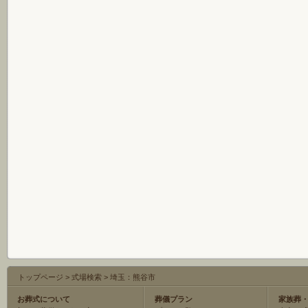
トップページ
>
式場検索
>
埼玉：熊谷市
お葬式について
葬儀プラン
家族葬