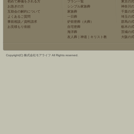
初めて葬儀をされる方
プラン一覧
東京の
お急ぎの方
シンプル家族葬
神奈川
互助会の解約について
家族葬
千葉の
よくあるご質問
一日葬
埼玉の
事前相談／資料請求
炉前密葬（火葬）
群馬の
お見積もり依頼
自宅密葬
栃木の
海洋葬
茨城の
友人葬
｜
神道
｜
キリスト教
大阪の
Copyright(C) 株式会社モアライフ All Rights reserved.