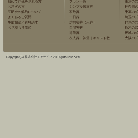
初めて葬儀をされる方
プラン一覧
東京の
お急ぎの方
シンプル家族葬
神奈川
互助会の解約について
家族葬
千葉の
よくあるご質問
一日葬
埼玉の
事前相談／資料請求
炉前密葬（火葬）
群馬の
お見積もり依頼
自宅密葬
栃木の
海洋葬
茨城の
友人葬
｜
神道
｜
キリスト教
大阪の
Copyright(C) 株式会社モアライフ All Rights reserved.