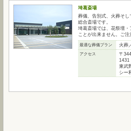
埼葛斎場
葬儀、告別式、火葬そし
総合斎場です。
埼葛斎場では、花祭壇・
ことが出来ません。ご注
最適な葬儀プラン
火葬
アクセス
〒34
1431
東武
シー