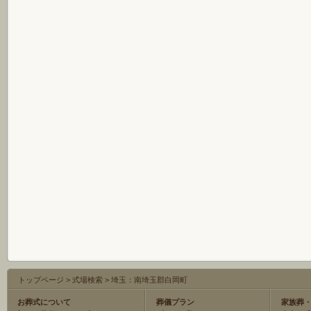
トップページ
>
式場検索
>
埼玉：南埼玉郡白岡町
お葬式について
葬儀プラン
家族葬