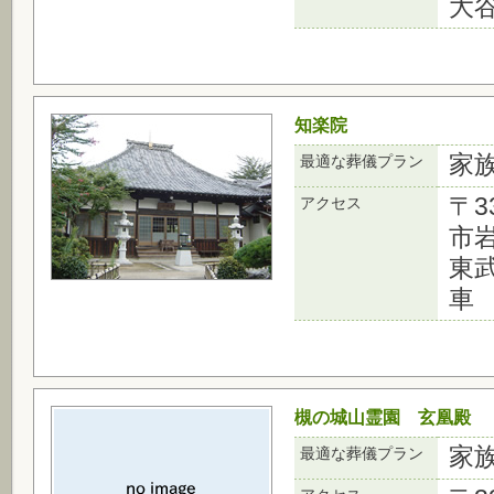
大
知楽院
家
最適な葬儀プラン
〒3
アクセス
市岩
東
車
槻の城山霊園 玄凰殿
家
最適な葬儀プラン