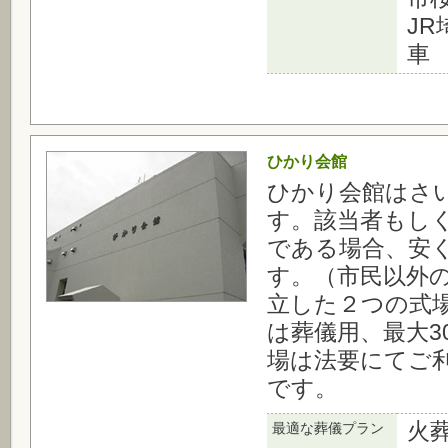
J
車
ひかり会館
ひかり会館はさ
す。該当者もし
である場合、安
す。（市民以外
立した２つの式
は葬儀用、最大3
場は法要にてご
です。
火
最適な葬儀プラン