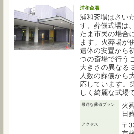
浦和斎場
浦和斎場はさい
す。葬儀式場は
たま市民の場合
ます。火葬場が
遺体の安置から
つの斎場で行う
大きさの異なる
人数の葬儀から
応しています。
しく綺麗な式場
火
最適な葬儀プラン
日
〒3
アクセス
市桜