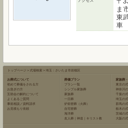
〒3
アクセス
ま市
東
車
トップページ
>
式場検索
>
埼玉：さいたま市岩槻区
お葬式について
葬儀プラン
家族葬
初めて葬儀をされる方
プラン一覧
東京の
お急ぎの方
シンプル家族葬
神奈川
互助会の解約について
家族葬
千葉の
よくあるご質問
一日葬
埼玉の
事前相談／資料請求
炉前密葬（火葬）
群馬の
お見積もり依頼
自宅密葬
栃木の
海洋葬
茨城の
友人葬
｜
神道
｜
キリスト教
大阪の