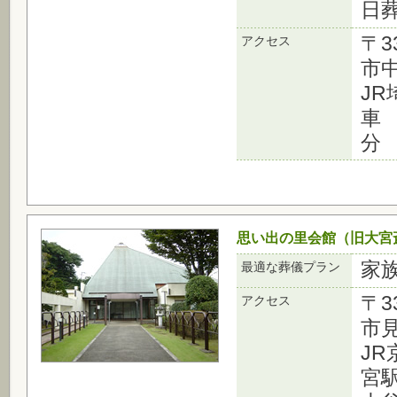
日
〒3
アクセス
市中
J
車
分
思い出の里会館（旧大宮
家
最適な葬儀プラン
〒3
アクセス
市見
J
宮