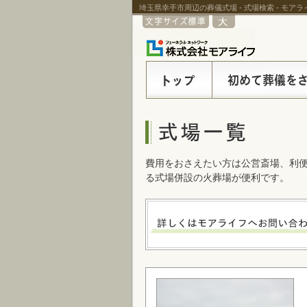
埼玉県幸手市周辺の葬儀式場 - 式場検索 - モア
費用をおさえたい方は公営斎場、利
る式場併設の火葬場が便利です。