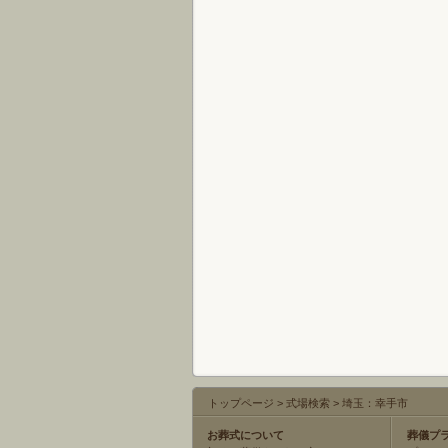
トップページ
>
式場検索
>
埼玉：幸手市
お葬式について
葬儀プ