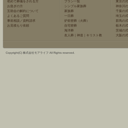
初めて葬儀をされる方
プラン一覧
東京の
お急ぎの方
シンプル家族葬
神奈川
互助会の解約について
家族葬
千葉の
よくあるご質問
一日葬
埼玉の
事前相談／資料請求
炉前密葬（火葬）
群馬の
お見積もり依頼
自宅密葬
栃木の
海洋葬
茨城の
友人葬
｜
神道
｜
キリスト教
大阪の
Copyright(C) 株式会社モアライフ All Rights reserved.