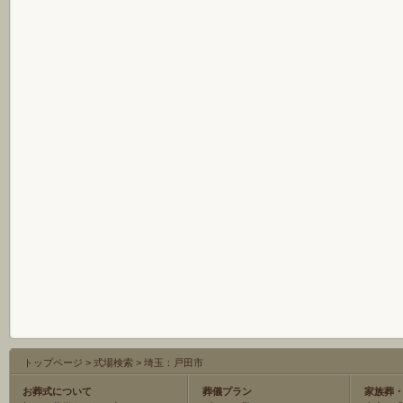
トップページ
>
式場検索
>
埼玉：戸田市
お葬式について
葬儀プラン
家族葬