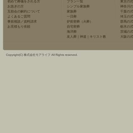
初めて葬儀をされる方
プラン一覧
東京の
お急ぎの方
シンプル家族葬
神奈川
互助会の解約について
家族葬
千葉の
よくあるご質問
一日葬
埼玉の
事前相談／資料請求
炉前密葬（火葬）
群馬の
お見積もり依頼
自宅密葬
栃木の
海洋葬
茨城の
友人葬
｜
神道
｜
キリスト教
大阪の
Copyright(C) 株式会社モアライフ All Rights reserved.