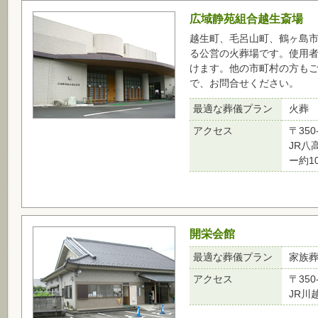
広域静苑組合越生斎場
越生町、毛呂山町、鶴ヶ島市
る公営の火葬場です。使用
けます。他の市町村の方も
で、お問合せください。
最適な葬儀プラン
火葬
アクセス
〒35
JR八
ー約1
開栄会館
最適な葬儀プラン
家族
アクセス
〒35
JR川