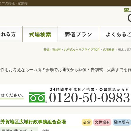
ライフの葬儀・家族葬
葬儀・家族葬・お葬式ならモアライフTOP
>
式場検索
> 栃木：真
便性をお考えなら一カ所の会場でお通夜から葬儀・告別式、火葬までを
芳賀地区広域行政事務組合斎場