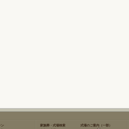
ラン
家族葬・式場検索
式場のご案内（一部）