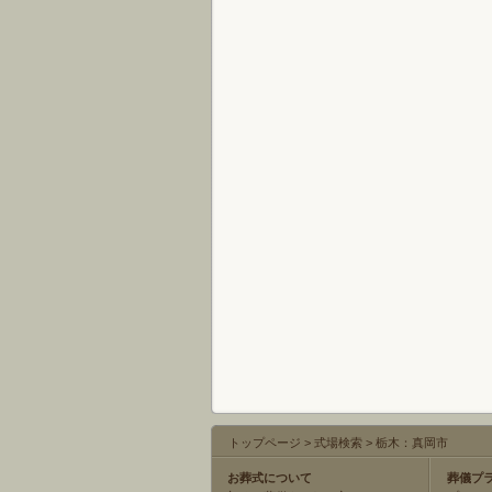
トップページ
>
式場検索
>
栃木：真岡市
お葬式について
葬儀プ