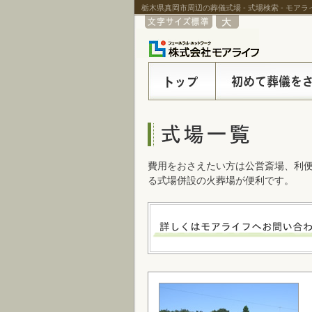
栃木県真岡市周辺の葬儀式場 - 式場検索 - モア
費用をおさえたい方は公営斎場、利
る式場併設の火葬場が便利です。