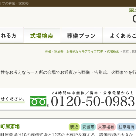
ライフの葬儀・家族葬
葬儀・家族葬・お葬式ならモアライフTOP
>
式場検索
> 東京：荒
便性をお考えなら一カ所の会場でお通夜から葬儀・告別式、火葬までを
町屋斎場
町屋斎場は10の葬儀式場と12基の火葬炉を有する、設備規模の大きな