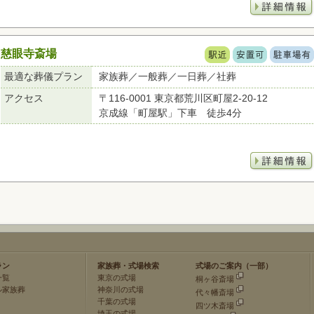
慈眼寺斎場
最適な葬儀プラン
家族葬／一般葬／一日葬／社葬
アクセス
〒116-0001 東京都荒川区町屋2-20-12
京成線「町屋駅」下車 徒歩4分
ラン
家族葬・式場検索
式場のご案内（一部）
一覧
東京の式場
桐ヶ谷斎場
ル家族葬
神奈川の式場
代々幡斎場
千葉の式場
四ツ木斎場
埼玉の式場