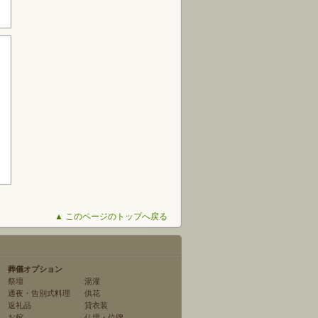
▲ このページのトップへ戻る
葬儀オプション
祭壇
湯灌
通夜・告別式料理
供花
返礼品
貸衣装
お棺
仏壇・位牌