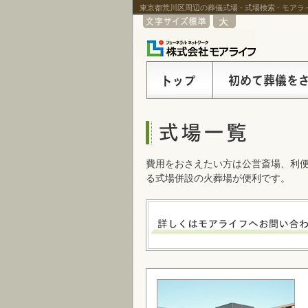
東京都荒川区周辺の葬儀式場 - 式場検索 - モア
費用をおさえたい方は公営斎場、利
る式場併設の火葬場が便利です。