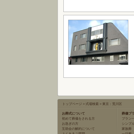
トップページ
>
式場検索
>
東京：荒川区
お葬式について
葬儀プ
初めて葬儀をされる方
プラン
お急ぎの方
シンプ
互助会の解約について
家族葬
よくあるご質問
一日葬