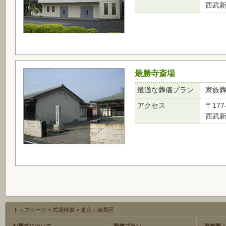
西武新
最勝寺斎場
最適な葬儀プラン
家族
アクセス
〒177
西武新
トップページ
>
式場検索
>
東京：練馬区