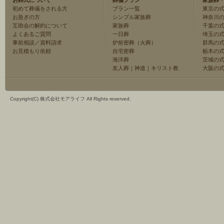
お葬式について
葬儀プラン
家族葬
初めて葬儀をされる方
プラン一覧
東京の
お急ぎの方
シンプル家族葬
神奈川
互助会の解約について
家族葬
千葉の
よくあるご質問
一日葬
埼玉の
事前相談／資料請求
炉前密葬（火葬）
群馬の
お見積もり依頼
自宅密葬
栃木の
海洋葬
茨城の
友人葬
｜
神道
｜
キリスト教
大阪の
Copyright(C) 株式会社モアライフ All Rights reserved.