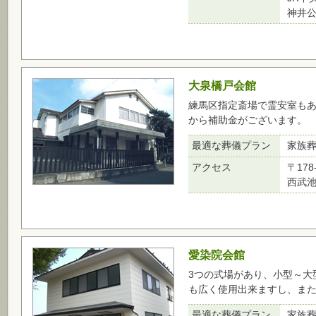
神井
大泉橋戸会館
練馬区指定斎場で霊安室も
から補助金がございます。
最適な葬儀プラン
家族
アクセス
〒178
西武池
愛染院会館
3つの式場があり、小型～大
も広く使用出来ますし、ま
最適な葬儀プラン
家族