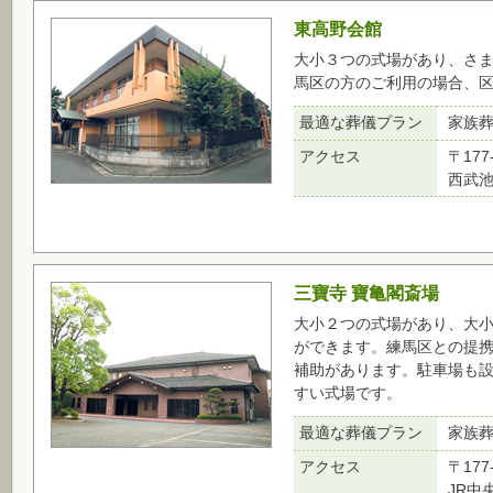
東高野会館
大小３つの式場があり、さ
馬区の方のご利用の場合、
最適な葬儀プラン
家族
アクセス
〒177
西武
三寶寺 寶亀閣斎場
大小２つの式場があり、大
ができます。練馬区との提
補助があります。駐車場も
すい式場です。
最適な葬儀プラン
家族
アクセス
〒177
JR中