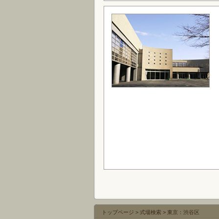
トップページ
>
式場検索
>
東京：渋谷区