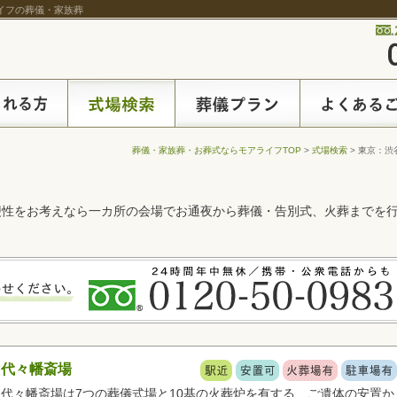
ライフの葬儀・家族葬
葬儀・家族葬・お葬式ならモアライフTOP
>
式場検索
> 東京：渋
便性をお考えなら一カ所の会場でお通夜から葬儀・告別式、火葬までを
代々幡斎場
代々幡斎場は7つの葬儀式場と10基の火葬炉を有する、ご遺体の安置か