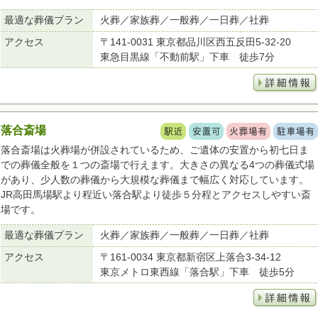
最適な葬儀プラン
火葬／家族葬／一般葬／一日葬／社葬
アクセス
〒141-0031 東京都品川区西五反田5-32-20
東急目黒線「不動前駅」下車 徒歩7分
落合斎場
落合斎場は火葬場が併設されているため、ご遺体の安置から初七日ま
での葬儀全般を１つの斎場で行えます。大きさの異なる4つの葬儀式場
があり、少人数の葬儀から大規模な葬儀まで幅広く対応しています。
JR高田馬場駅より程近い落合駅より徒歩５分程とアクセスしやすい斎
場です。
最適な葬儀プラン
火葬／家族葬／一般葬／一日葬／社葬
アクセス
〒161-0034 東京都新宿区上落合3-34-12
東京メトロ東西線「落合駅」下車 徒歩5分