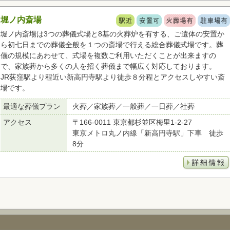
堀ノ内斎場
堀ノ内斎場は3つの葬儀式場と8基の火葬炉を有する、ご遺体の安置か
ら初七日までの葬儀全般を１つの斎場で行える総合葬儀式場です。葬
儀の規模にあわせて、式場を複数ご利用いただくことが出来ますの
で、家族葬から多くの人を招く葬儀まで幅広く対応しております。
JR荻窪駅より程近い新高円寺駅より徒歩８分程とアクセスしやすい斎
場です。
最適な葬儀プラン
火葬／家族葬／一般葬／一日葬／社葬
アクセス
〒166-0011 東京都杉並区梅里1-2-27
東京メトロ丸ノ内線「新高円寺駅」下車 徒歩
8分