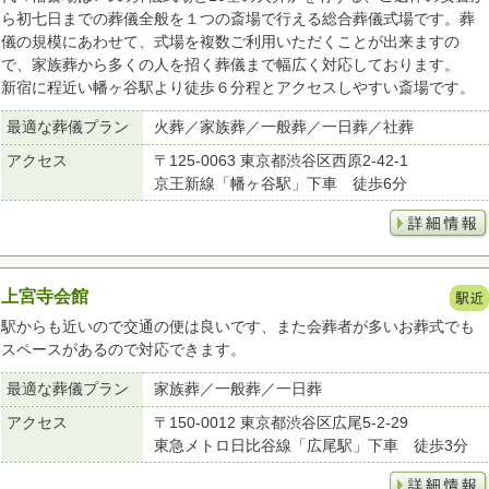
ら初七日までの葬儀全般を１つの斎場で行える総合葬儀式場です。葬
儀の規模にあわせて、式場を複数ご利用いただくことが出来ますの
で、家族葬から多くの人を招く葬儀まで幅広く対応しております。
新宿に程近い幡ヶ谷駅より徒歩６分程とアクセスしやすい斎場です。
最適な葬儀プラン
火葬／家族葬／一般葬／一日葬／社葬
アクセス
〒125-0063 東京都渋谷区西原2-42-1
京王新線「幡ヶ谷駅」下車 徒歩6分
上宮寺会館
駅からも近いので交通の便は良いです、また会葬者が多いお葬式でも
スペースがあるので対応できます。
最適な葬儀プラン
家族葬／一般葬／一日葬
アクセス
〒150-0012 東京都渋谷区広尾5-2-29
東急メトロ日比谷線「広尾駅」下車 徒歩3分