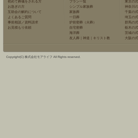
初めて葬儀をされる方
プラン一覧
東京の
お急ぎの方
シンプル家族葬
神奈川
互助会の解約について
家族葬
千葉の
よくあるご質問
一日葬
埼玉の
事前相談／資料請求
炉前密葬（火葬）
群馬の
お見積もり依頼
自宅密葬
栃木の
海洋葬
茨城の
友人葬
｜
神道
｜
キリスト教
大阪の
Copyright(C) 株式会社モアライフ All Rights reserved.