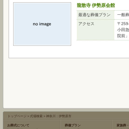
龍散寺 伊勢原会館
最適な葬儀プラン
一般
アクセス
〒25
小田急
院前」
トップページ
>
式場検索
>
神奈川：伊勢原市
お葬式について
葬儀プラン
家族葬