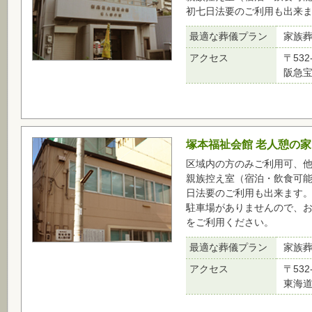
初七日法要のご利用も出来
最適な葬儀プラン
家族
アクセス
〒532
阪急宝
塚本福祉会館 老人憩の家
区域内の方のみご利用可、
親族控え室（宿泊・飲食可
日法要のご利用も出来ます
駐車場がありませんので、
をご利用ください。
最適な葬儀プラン
家族
アクセス
〒532
東海道