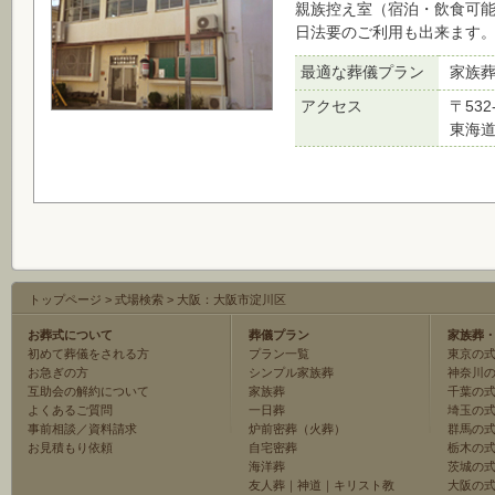
親族控え室（宿泊・飲食可
日法要のご利用も出来ます
最適な葬儀プラン
家族
アクセス
〒532
東海道
トップページ
>
式場検索
>
大阪：大阪市淀川区
お葬式について
葬儀プラン
家族葬
初めて葬儀をされる方
プラン一覧
東京の
お急ぎの方
シンプル家族葬
神奈川
互助会の解約について
家族葬
千葉の
よくあるご質問
一日葬
埼玉の
事前相談／資料請求
炉前密葬（火葬）
群馬の
お見積もり依頼
自宅密葬
栃木の
海洋葬
茨城の
友人葬
｜
神道
｜
キリスト教
大阪の