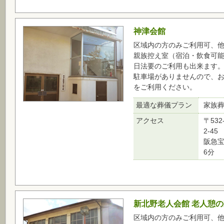
神津会館
区域内の方のみご利用可、
親族控え室（宿泊・飲食可
日法要のご利用も出来ます
駐車場がありませんので、
をご利用ください。
最適な葬儀プラン
家族
アクセス
〒53
2-45
阪急
6分
新北野老人会館 老人憩の
区域内の方のみご利用可、