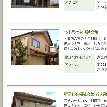
アクセス
〒53
新御堂
北中島社会福祉会館
区域内の方のみご利用可、
親族控え室（宿泊・飲食可
初七日法要のご利用も出来
最適な葬儀プラン
家族
アクセス
〒53
新御堂
新高社会福祉会館 老人
区域内の方のみご利用可、
親族控え室（宿泊・飲食可