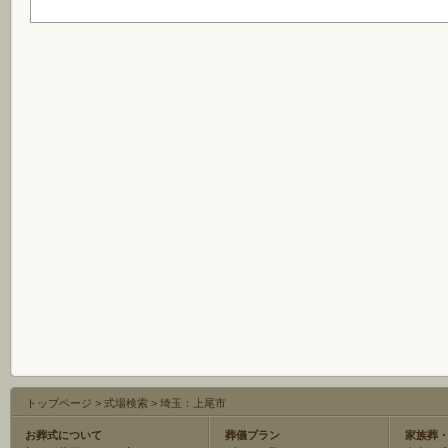
トップページ
>
式場検索
>
埼玉：上尾市
お葬式について
葬儀プラン
家族葬