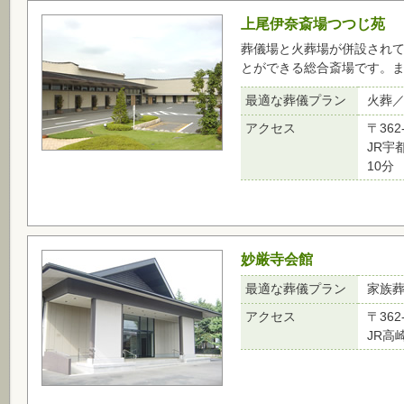
上尾伊奈斎場つつじ苑
葬儀場と火葬場が併設され
とができる総合斎場です。
最適な葬儀プラン
火葬
アクセス
〒362
JR宇
10分
妙厳寺会館
最適な葬儀プラン
家族
アクセス
〒362
JR高