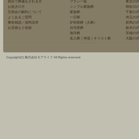
初めて葬儀をされる方
プラン一覧
東京の
お急ぎの方
シンプル家族葬
神奈川
互助会の解約について
家族葬
千葉の
よくあるご質問
一日葬
埼玉の
事前相談／資料請求
炉前密葬（火葬）
群馬の
お見積もり依頼
自宅密葬
栃木の
海洋葬
茨城の
友人葬
｜
神道
｜
キリスト教
大阪の
Copyright(C) 株式会社モアライフ All Rights reserved.