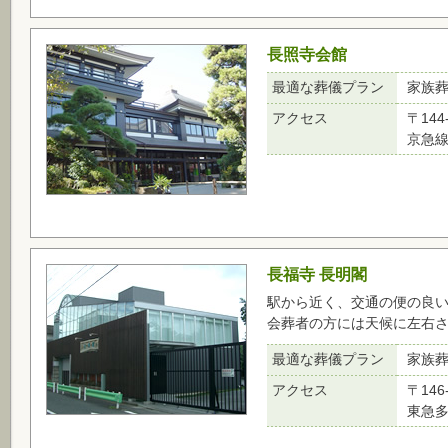
長照寺会館
最適な葬儀プラン
家族
アクセス
〒144
京急線
長福寺 長明閣
駅から近く、交通の便の良
会葬者の方には天候に左右
最適な葬儀プラン
家族
アクセス
〒146
東急