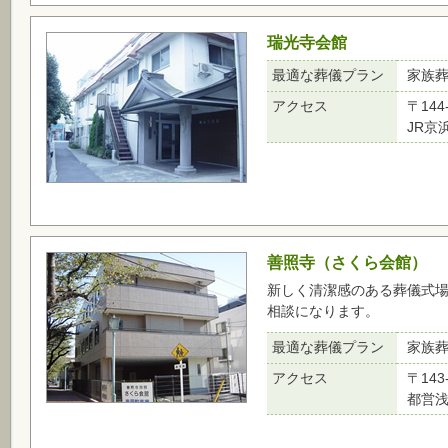
瑞光寺会館
最適な葬儀プラン
家族
アクセス
〒144
JR京
善照寺（さくら会館）
新しく清潔感のある葬儀式場
相談になります。
最適な葬儀プラン
家族
アクセス
〒143
都営浅