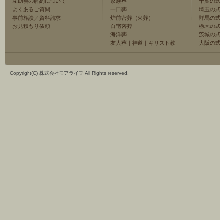
互助会の解約について
家族葬
千葉の
よくあるご質問
一日葬
埼玉の
事前相談／資料請求
炉前密葬（火葬）
群馬の
お見積もり依頼
自宅密葬
栃木の
海洋葬
茨城の
友人葬
｜
神道
｜
キリスト教
大阪の
Copyright(C) 株式会社モアライフ All Rights reserved.