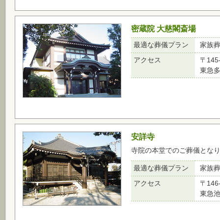
密蔵院 大慈閣斎場
最適な葬儀プラン
家族
アクセス
〒14
東急多
安詳寺
寺院の本堂でのご葬儀とな
最適な葬儀プラン
家族
アクセス
〒14
東急池