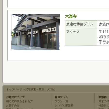
大楽寺
最適な葬儀プラン
家族
アクセス
〒144
JR京
手行
トップページ
>
式場検索
>
東京：大田区
お葬式について
葬儀プラン
家族葬
初めて葬儀をされる方
プラン一覧
東京の
お急ぎの方
シンプル家族葬
神奈川