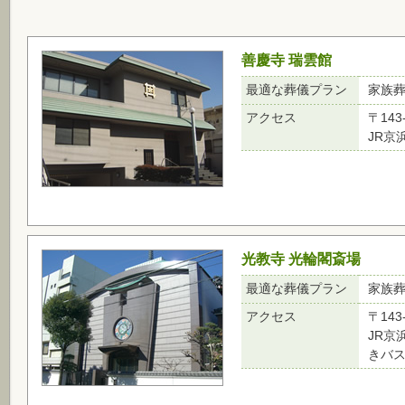
善慶寺 瑞雲館
最適な葬儀プラン
家族
アクセス
〒143
JR京
光教寺 光輪閣斎場
最適な葬儀プラン
家族
アクセス
〒143
JR京
きバ